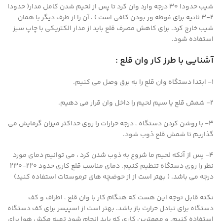
شیب حدودا ۳۰ درجه وارد وان کرد تا پس از لحیم شدن کامل مدار( حدودا
۲-۳ ثانیه برای غوطه ور بودن کافی است ) ، آن را از طرف دیگر با همان
شیب خارج کرد. برای کاهش مصرف قلع باید از مدار الکتریکی با چاپ سبز
استفاده شود.
آشنایی با طرز کار وان قلع :
۱- ابتدا دستگاه وان قلع را به برق وصل می کنیم.
۲- شمش قلع یا سیم لحیم را داخل وان قرار می دهیم.
۳- با روشن کردن دستگاه ، درجه حرارات را روی حداکثر میزان گرمایش می
گذاریم تا شمش قلع ذوب شود.
۴- پس از آنکه لحیم ما شروع به ذوب شدن کرد ، می توانیم دمای مورد
نظر را روی دستگاه تنظیم کنیم. دمای مناسب قلع کاری حدود ۲۲۰-۲۳۰
درجه می باشد. ( بهتر است از از حوضچه های ترموستات استفاده کنید)
نکته قابل توجه این هست که هنگام کار با وان قلع ، اطراف و کف
دستگاه برای تبادل حرارت باز باشد. بهتر است از اسپیسر برای کف دستگاه
استفاده کنیم. و مهمترین کاری که باید انجام شود تهیه مکش هوا برای