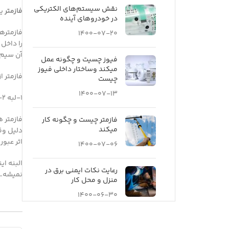
نقش سیستم‌های الکتریکی
فازمتر
ی
در خودروهای آینده
فازمتره
۱۴۰۰-۰۷-۲۰
را داخل 
آن سیم 
فیوز چسیت و چگونه عمل
میکند وساختار داخلی فیوز
فازمتر از ۸ قطعه تشکیل شده ا
چیست
۱۴۰۰-۰۷-۱۳
۱-لبه ۲-عایق ۳-محافظه ۴-مقاومت ۵-گیره ۶-لامپ ۷-فنر ۸-پیچ
فازمتر 
فازمتر چیست و چگونه کار
میکند
دليل وقت
اثر عبو
۱۴۰۰-۰۷-۰۶
البنه ا
رعایت نکات ایمنی برق در
نميشه…!!
منزل و محل کار
۱۴۰۰-۰۶-۳۰