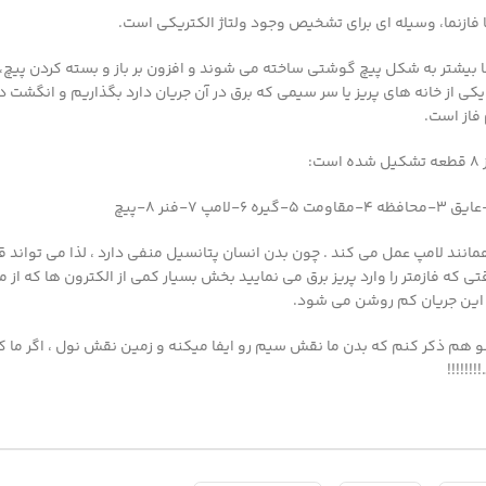
ا فازنما، وسیله ای برای تشخیص وجود ولتاژ الکتریکی است.
ا بیشتر به شکل پیچ گوشتی ساخته می شوند و افزون بر باز و بسته کردن پیچ،
یکی از خانه های پریز یا سر سیمی که برق در آن جریان دارد بگذاریم و انگشت
فاز است.
ست:
همانند لامپ عمل مي کند . چون بدن انسان پتانسيل منفي دارد ، لذا مي تواند 
ي که فازمتر را وارد پريز برق مي نماييد بخش بسيار کمي از الکترون ها که از 
ر اين جريان کم روشن مي شود.
ینو هم ذکر کنم که بدن ما نقش سیم رو ایفا میکنه و زمین نقش نول ، اگر ما
!!!!!!