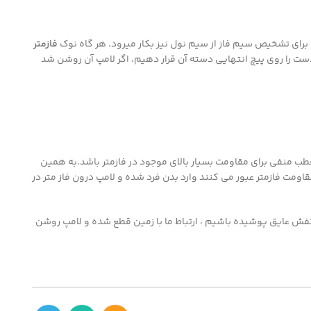
 برای تشخیص سیم فاز از سیم نول نیز بکار میرود. هر گاه نوک
فازمتر
 دست را روی پیچ انتهایی دسته آن قرار دهیم، اگر لامپ آن روشن شد
قطب منفي براي مقاومت بسيار بالاي موجود در فازمتر باشد.به همين
مقاومت فازمتر عبور مي کنند وارد بدن فرد شده و لامپ درون فاز متر در
 كفش عايق پوشيده باشيم ، ارتباط ما با زمين قطع شده و لامپ روشن