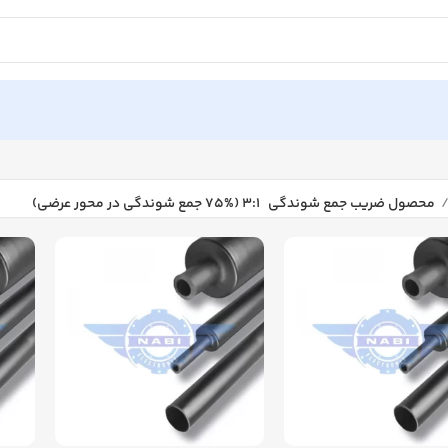
محصول ضریب جمع شوندگی
۳:۱ (۷۵% جمع شوندگی در محور عرضی)