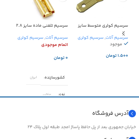
سرسیم کولری متوسط سایز
سرسیم تلفنی ماده سایز ۲.۸
مهره خ
۴.۸ نر ایرانی
ایرانی
سرسی
سرسیم آلات
,
سرسیم کولری
سرسیم آلات
,
سرسیم کولری
سرسی
موجود
اتمام موجودی
اتما
تومان
تومان
تو
افزودن به سبد خرید
اطلاعات بیشتر
اطل
کشورسازنده
ایران
کشو
نوع
برنجی
جن
نوع سرسیم
تلفنی – ماده
آدرس فروشگاه
سای
خیابان جمهوری بعد از پل حافظ پاساژ امجد طبقه اول پلاک ۲۴
نوع