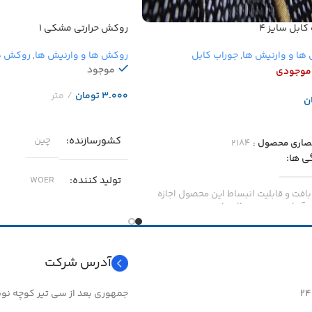
کابل سایز ۴
روکش حرارتی مشکی ۱
ها و وارنیش ها
,
جوراب کابل
روکش ها و وارنیش ها
,
روکش ها
موجود
 موجودی
تومان
ن
افزودن به سبد خرید
عات بیشتر
کشورسازنده
چین
صاری محصول :
۲۱۸۴
ی ها
تولید کننده
WOER
بافت و قابلیت انبساط این محصول اجازه
آسان روی محصولات را می دهد.
جنس
پلی الفین انعطاف پذ
بافته شده از الیاف پلی استر
دمای مجاز
آدرس شرکت
مت به سایش
عالی
جمهوری بعد از سی تیر کوچه نوبهار 
۴۵- درجه تا ۱۲۵+ درجه سانتی گراد