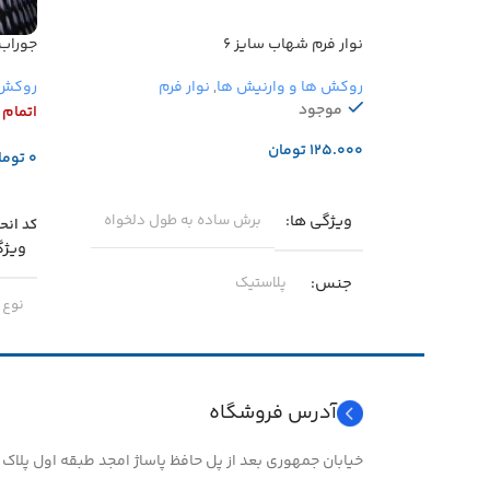
نوار فرم شهاب سایز ۶
جوراب 
روکش ها و وارنیش ها
,
نوار فرم
روکش 
موجود
اتمام
تومان
توما
افزودن به سبد خرید
اطلا
ویژگی ها
برش ساده به طول دلخواه
کد انح
ویژگ
جنس
پلاستیک
نوع 
نصب 
سایز
۶
جنس
آدرس فروشگاه
مقاو
خیابان جمهوری بعد از پل حافظ پاساژ امجد طبقه اول پلاک ۲۴