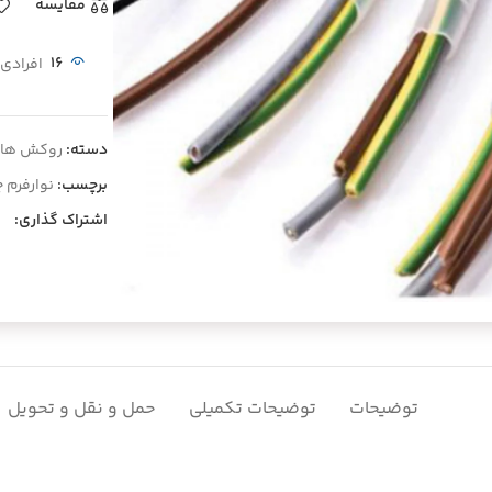
مقايسه
16
افرادی 
دسته:
روکش ها و
برچسب:
نوارفرم 
اشتراک گذاری:
یی کلیک کنید
توضیحات
توضیحات تکمیلی
حمل و نقل و تحویل