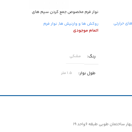
نوار فرم مخصوص جمع کردن سیم های
نوار فر
کامپیوتر
ی حرارتی
روکش ه
روکش ها و وارنیش ها
,
نوار فرم
اتمام 
اتمام موجودی
توما
اطلاعات بیشتر
اطلاع
رنگ
مشکی
ویژگ
طول نوار
۱.۵ متر
جنس
یر
سایز
ساختمان طوبی طبقه ۶واحد ۱۹