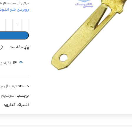
برخی از سرسیم ها
روبردی قلع اندود 
مقايسه
14
افرادی
یی کلیک کنید
دسته:
ترمینال بر
برچسب:
سرسیم ک
اشتراک گذاری: