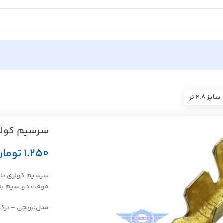
 ۲.۸ نر
سرسیم کولری ت
تومان
موقت دو سیم به
مدل:
برنجی – ترک