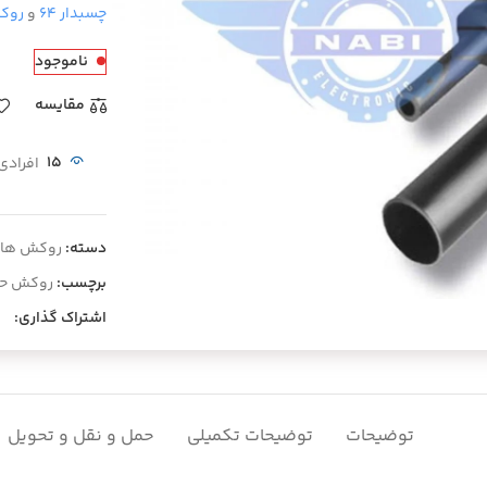
چسبدار ۶۴
و
روکش
ناموجود
مقايسه
15
افرادی
دسته:
روکش ها و
یی کلیک کنید
برچسب:
روکش حرا
اشتراک گذاری:
توضیحات
توضیحات تکمیلی
حمل و نقل و تحویل