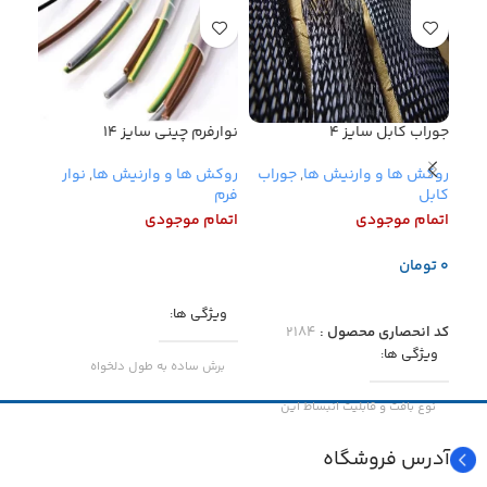
جوراب کابل سایز ۴
نوارفرم چینی سایز ۱۴
نوار 
روکش ها و وارنیش ها
,
جوراب
روکش ها و وارنیش ها
,
نوار
روکش
کابل
فرم
فرم
م
اتمام موجودی
اتمام موجودی
تومان
اطلاعات بیشتر
افز
اطلاعات بیشتر
ویژگی ها
ویژ
کد انحصاری محصول :
۲۱۸۴
ویژگی ها
برش ساده به طول دلخواه
برش
نوع بافت و قابلیت انبساط این
جنس
پلاستیک
محصول اجازه نصب آسان روی
جن
محصولات را می دهد.
آدرس فروشگاه
سایز
۱۴