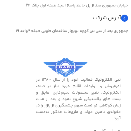
سای
جنس
خیابان جمهوری بعد از پل حافظ پاساژ امجد طبقه اول پلاک ۲۴
آدرس شرکت
بافته شده از الیاف پلی استر
جمهوری بعد از سی تیر کوچه نوبهار ساختمان طوبی طبقه ۶واحد ۱۹
مقاومت به سایش
عالی
مقاومت در برابر خوردگی
عالی در مقابل مواد شیمیایی و
پرتوهای فرابنفش
نبی الکترونیک
فعالیت خود را از سال ۱۳۸۰ در
قابلیت برش مکانیزه
دارد
امرفروش و واردات اقلام مورد نیاز در صنف
الکـترونیک، نظیر محصولات لحیم‌کاری، عایق و
کشورسازنده
چین
بست ‌های پـلاستیکی شروع نمود و بعد از مدت
زمان کوتاهی توانست سهم چشمگیری از بازار را در
مقوله‌ی تامین مواد و ملزومات مذکور به‌دست
دمای مجاز
آورد.
۷۰- …. ۱۵۵+ درجه سانتیگراد