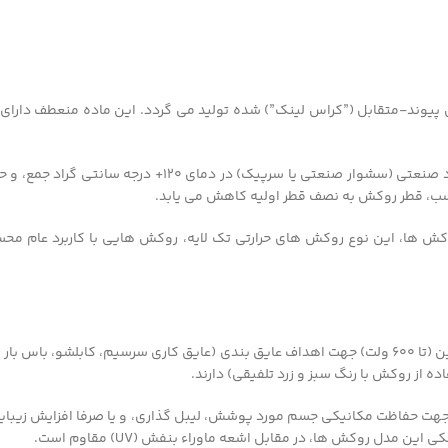
پیوند-متقابل (”کراس لینک”) شده تولید می گردد. این ماده منعطف دارای اس
این روکش های حرارتی به راحتی توسط روش های استاندار
کش ها، این نوع روکش های حرارتی تک لایه، روکش هایی با کاربرد عام محس
این نوع روکش حرارتی، مصرف زیادی در هادی های ولتاژ پایین (تا ۶۰۰ ولت) جهت اهداف عایق بندی (عای
ه از روکش با رنگ سبز و زرد تلفیقی) دارند.
) جهت حفاظت مکانیکی جسم مورد پوشش، لیبل گذاری، و یا صرفا افزایش زیبا
دل روکش ها، در مقابل اشعه ماوراء بنفش (UV) مقاوم است.