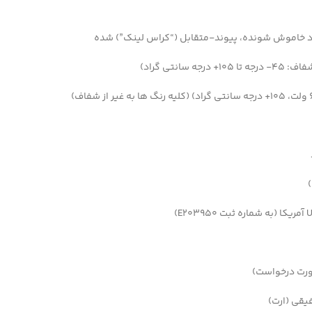
ود خاموش شونده، پیوند-متقابل (“کراس لینک”) شده
ورت درخواست)
فیقی (ارت)