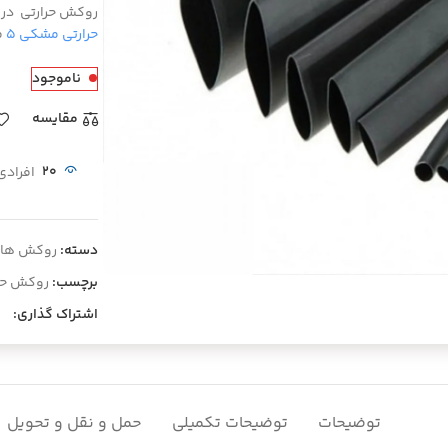
روکش حرارتی در 
حرارتی مشکی ۵
م
ناموجود
مقايسه
20
افرادی
یی کلیک کنید
دسته:
روکش ها و
برچسب:
روکش حر
اشتراک گذاری:
توضیحات
توضیحات تکمیلی
حمل و نقل و تحویل