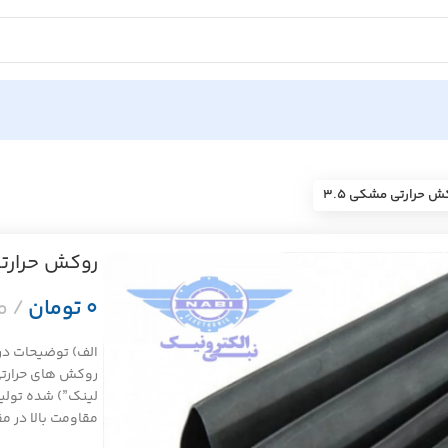
ش حرارتی مشکی ۳.۵
روکش حرارتی
تومان
الف) توضیحات در م
روکش های حرارتی
لینک”) شده تولید
مقاومت بالا در 