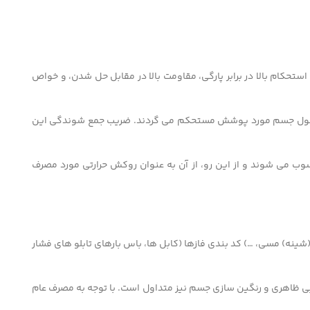
تحکام بالا در برابر پارگی، مقاومت بالا در مقابل حل شدن، و خواص
د صنعتی (سشوار صنعتی یا سرپیک) در دمای ۱۲۰+ درجه سانتی گراد جمع، و حول جسم مورد پوشش مستحکم می گردند. ضریب جمع شوندگی این
وب می شوند و از این رو، از آن به عنوان روکش حرارتی مورد مصرف
ق کاری سرسیم، کابلشو، باس بار (شینه) مسی، …) کد بندی فازها (کابل ها، باس بارهای تابلو های فشار
یی ظاهری و رنگین سازی جسم نیز متداول است. با توجه به مصرف عام