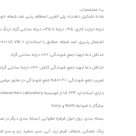
ب) مشخصات:
ماده تشکیل دهنده: پلی الفین انعطاف پذیر، ضد شعله، خ
درجه حرارت کاری: ۴۵- درجه تا ۱۲۵+ درجه سانتی گراد (رنگ شفاف: ۴۵- درجه تا ۱۰۵+ درجه سانتی گراد)
اشتعال پذیری: ضد شعله، مطابق با استاندارد ۱-UL VW (600 ولت، ۱۰۵+ درجه سانتی گراد) (کلیه رنگ ها به غیر از شفاف)
حداقل دما جهت جمع شوندگی: ۷۰+ درجه سانتی گراد
حداقل دما جهت جمع شوندگی کامل: ۱۲۰+ درجه سانتی گراد
ضریب جمع شوندگی: ۲:۱ (۵۰% جمع شوندگی در محور عرضی)
دارای استاندارد ۲۲۴ UL از موسسه Underwriters Laboratory آمریکا (به شماره ثبت E203950)
سازگار با ضوابط RoHS و Sony
بسته بندی: رول حول قرقره مقوایی (بسته بندی دیگر در ص
رنگ: مشکی، شفاف، قرمز، زرد، آبی، سبز، سفید، زرد و سبز تل