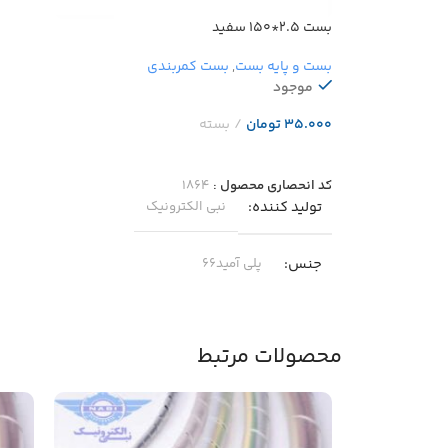
بست ۲.۵*۱۵۰ سفید
بست و پایه بست
,
بست کمربندی
موجود
تومان
افزودن به سبد خرید
کد انحصاری محصول :
۱۸۶۴
تولید کننده
نبی الکترونیک
جنس
پلی آمید۶۶
دمای مجاز
-۴۰ … +۸۵
محصولات مرتبط
مناسب برای
بسته بندی و منسجم کردن کالا یا اجسام