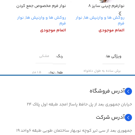
نوارفرم چینی سایز ۸
نوار فرم مخصوص جمع کردن
روکش دم
سیم های کامپیوتر
روکش ها و وارنیش ها
,
نوار
روکش
روکش ها و وارنیش ها
,
نوار
فرم
های 
فرم
اتمام موجودی
اتما
اتمام موجودی
تو
اطلاعات بیشتر
اطلاعات بیشتر
اطل
ویژگی ها
رنگ
مشکی
برش ساده به طول دلخواه
طول نوار
۱.۵ متر
جنس
پلاستیک
آدرس فروشگاه
سایز
۸
خیابان جمهوری بعد از پل حافظ پاساژ امجد طبقه اول پلاک ۲۴
آدرس شرکت
جمهوری بعد از سی تیر کوچه نوبهار ساختمان طوبی طبقه ۶واحد ۱۹