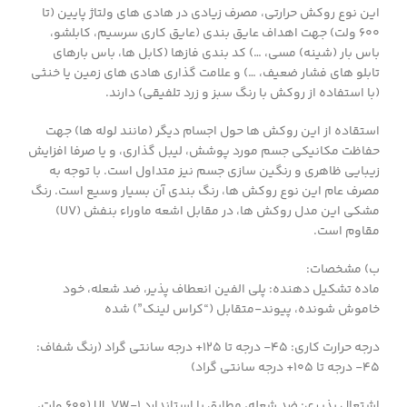
این نوع روکش حرارتی، مصرف زیادی در هادی های ولتاژ پایین (تا
۶۰۰ ولت) جهت اهداف عایق بندی (عایق کاری سرسیم، کابلشو،
باس بار (شینه) مسی، …) کد بندی فازها (کابل ها، باس بارهای
تابلو های فشار ضعیف، …) و علامت گذاری هادی های زمین یا خنثی
(با استفاده از روکش با رنگ سبز و زرد تلفیقی) دارند.
استقاده از این روکش ها حول اجسام دیگر (مانند لوله ها) جهت
حفاظت مکانیکی جسم مورد پوشش، لیبل گذاری، و یا صرفا افزایش
زیبایی ظاهری و رنگین سازی جسم نیز متداول است. با توجه به
مصرف عام این نوع روکش ها، رنگ بندی آن بسیار وسیع است. رنگ
مشکی این مدل روکش ها، در مقابل اشعه ماوراء بنفش (UV)
مقاوم است.
ب) مشخصات:
ماده تشکیل دهنده: پلی الفین انعطاف پذیر، ضد شعله، خود
خاموش شونده، پیوند-متقابل (“کراس لینک”) شده
درجه حرارت کاری: ۴۵- درجه تا ۱۲۵+ درجه سانتی گراد (رنگ شفاف:
۴۵- درجه تا ۱۰۵+ درجه سانتی گراد)
اشتعال پذیری: ضد شعله، مطابق با استاندارد ۱-UL VW (600 ولت،