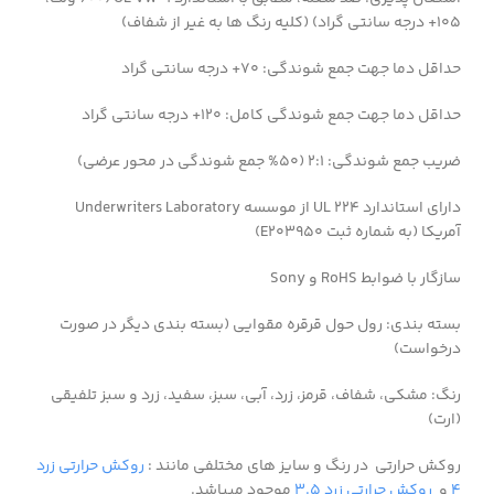
۱۰۵+ درجه سانتی گراد) (کلیه رنگ ها به غیر از شفاف)
حداقل دما جهت جمع شوندگی: ۷۰+ درجه سانتی گراد
حداقل دما جهت جمع شوندگی کامل: ۱۲۰+ درجه سانتی گراد
ضریب جمع شوندگی: ۲:۱ (۵۰% جمع شوندگی در محور عرضی)
دارای استاندارد ۲۲۴ UL از موسسه Underwriters Laboratory
آمریکا (به شماره ثبت E203950)
سازگار با ضوابط RoHS و Sony
بسته بندی: رول حول قرقره مقوایی (بسته بندی دیگر در صورت
درخواست)
رنگ: مشکی، شفاف، قرمز، زرد، آبی، سبز، سفید، زرد و سبز تلفیقی
(ارت)
روکش حرارتی در رنگ و سایز های مختلفی مانند :
روکش حرارتی زرد
۴
و
روکش حرارتی زرد ۳.۵
موجود میباشد.