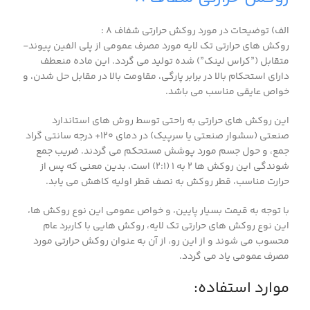
الف) توضیحات در مورد روکش حرارتی شفاف ۸ :
روکش های حرارتی تک لایه مورد مصرف عمومی از پلی الفین پیوند-
متقابل (”کراس لینک”) شده تولید می گردد. این ماده منعطف
دارای استحکام بالا در برابر پارگی، مقاومت بالا در مقابل حل شدن، و
خواص عایقی مناسب می باشد.
این روکش های حرارتی به راحتی توسط روش های استاندارد
صنعتی (سشوار صنعتی یا سرپیک) در دمای ۱۲۰+ درجه سانتی گراد
جمع، و حول جسم مورد پوشش مستحکم می گردند. ضریب جمع
شوندگی این روکش ها ۲ به ۱ (۲:۱) است، بدین معنی که پس از
حرارت مناسب، قطر روکش به نصف قطر اولیه کاهش می یابد.
با توجه به قیمت بسیار پایین، و خواص عمومی این نوع روکش ها،
این نوع روکش های حرارتی تک لایه، روکش هایی با کاربرد عام
محسوب می شوند و از این رو، از آن به عنوان روکش حرارتی مورد
مصرف عمومی یاد می گردد.
موارد استفاده: