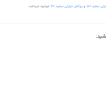
تی سفید ۵۰
و
روکش حرارتی سفید ۴۰
موجود میباشد.
ید;