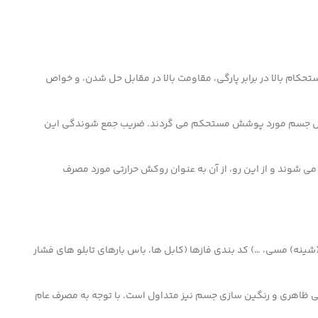
کام بالا در برابر پارگی، مقاومت بالا در مقابل حل شدن، و خواص
نعتی (سشوار صنعتی یا سرپیک) در دمای ۱۲۰+ درجه سانتی گراد جمع، و حول جسم مورد پوشش مستحکم می گردند. ضریب جمع شوندگی این
ی شوند و از این رو، از آن به عنوان روکش حرارتی مورد مصرف
ق کاری سرسیم، کابلشو، باس بار (شینه) مسی، …) کد بندی فازها (کابل ها، باس بارهای تابلو های فشار
ی ظاهری و رنگین سازی جسم نیز متداول است. با توجه به مصرف عام