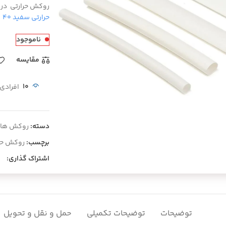
روکش حرارتی در 
حرارتی سفید ۴۰
م
ناموجود
مقايسه
10
افرادی
یی کلیک کنید
دسته:
روکش ها و
برچسب:
روکش حر
اشتراک گذاری:
توضیحات
توضیحات تکمیلی
حمل و نقل و تحویل