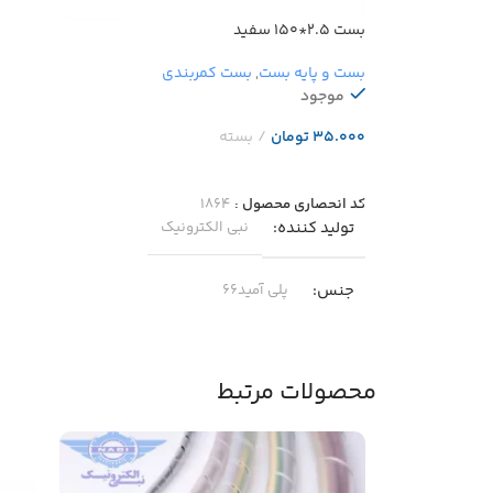
بست ۲.۵*۱۵۰ سفید
بست و پایه بست
,
بست کمربندی
موجود
تومان
افزودن به سبد خرید
کد انحصاری محصول :
۱۸۶۴
تولید کننده
نبی الکترونیک
جنس
پلی آمید۶۶
دمای مجاز
-۴۰ … +۸۵
محصولات مرتبط
مناسب برای
بسته بندی و منسجم کردن کالا یا اجسام