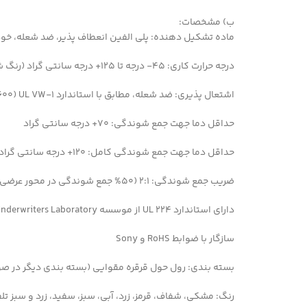
ب) مشخصات:
ماده تشکیل دهنده: پلی الفین انعطاف پذیر، ضد شعله، خ
درجه حرارت کاری: ۴۵- درجه تا ۱۲۵+ درجه سانتی گراد (رنگ شفاف: ۴۵- درجه تا ۱۰۵+ درجه سانتی گراد)
اشتعال پذیری: ضد شعله، مطابق با استاندارد ۱-UL VW (600 ولت، ۱۰۵+ درجه سانتی گراد) (کلیه رنگ ها به غیر از شفاف)
حداقل دما جهت جمع شوندگی: ۷۰+ درجه سانتی گراد
حداقل دما جهت جمع شوندگی کامل: ۱۲۰+ درجه سانتی گراد
ضریب جمع شوندگی: ۲:۱ (۵۰% جمع شوندگی در محور عرضی)
دارای استاندارد ۲۲۴ UL از موسسه Underwriters Laboratory آمریکا (به شماره ثبت E203950)
سازگار با ضوابط RoHS و Sony
بسته بندی: رول حول قرقره مقوایی (بسته بندی دیگر در ص
رنگ: مشکی، شفاف، قرمز، زرد، آبی، سبز، سفید، زرد و سبز تل