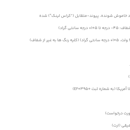
ود خاموش شونده، پیوند-متقابل (“کراس لینک”) شده
ورت درخواست)
فیقی (ارت)