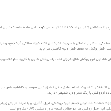
یوند-متقابل (”کراس لینک”) شده تولید می گردد. این ماده منعطف دارای استح
این روکش های حرارتی به راحتی توسط روش های استاندارد ص
 ها، این نوع روکش های حرارتی تک لایه، روکش هایی با کاربرد عام محسوب م
این نوع روکش حرارتی، مصرف زیادی در هادی های ولتاژ پایین (تا ۶۰۰ ولت) جهت اهداف عایق بندی (عای
ه از روکش با رنگ سبز و زرد تلفیقی) دارند.
 جهت حفاظت مکانیکی جسم مورد پوشش، لیبل گذاری، و یا صرفا افزایش زیبای
دل روکش ها، در مقابل اشعه ماوراء بنفش (UV) مقاوم است.