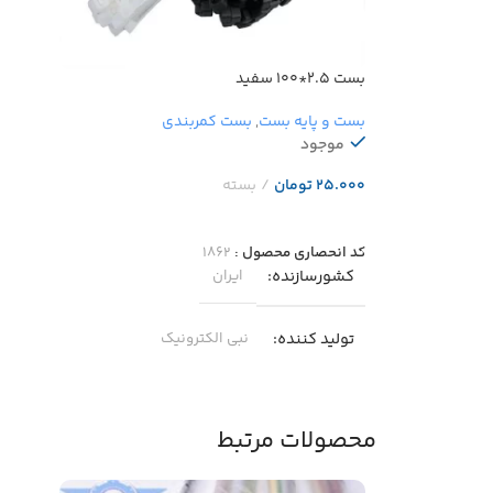
بست ۲.۵*۱۰۰ سفید
بست و پایه بست
,
بست کمربندی
موجود
تومان
افزودن به سبد خرید
کد انحصاری محصول :
۱۸۶۲
کشورسازنده
ایران
تولید کننده
نبی الکترونیک
جنس
پلی آمید۶۶
محصولات مرتبط
دمای مجاز
-۴۰ … +۸۵