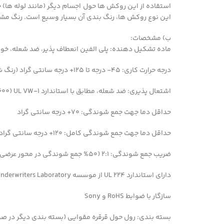
استقاده از این روکش ها حول اجسام دیگر (مانند لوله ها
این نوع روکش ها، رنگ بندی آن بسیار وسیع است. رنگ مشکی این م
ب) مشخصات:
ماده تشکیل دهنده: پلی الفین انعطاف پذیر، ضد شعله، خ
درجه حرارت کاری: ۴۵- درجه تا ۱۲۵+ درجه سانتی گراد (رنگ شفاف: ۴۵- درجه تا ۱۰۵+ درجه سانتی گراد)
اشتعال پذیری: ضد شعله، مطابق با استاندارد ۱-UL VW (600 ولت، ۱۰۵+ درجه سانتی گراد) (کلیه رنگ ها به غیر از شفاف)
حداقل دما جهت جمع شوندگی: ۷۰+ درجه سانتی گراد
حداقل دما جهت جمع شوندگی کامل: ۱۲۰+ درجه سانتی گراد
ضریب جمع شوندگی: ۲:۱ (۵۰% جمع شوندگی در محور عرضی)
دارای استاندارد ۲۲۴ UL از موسسه Underwriters Laboratory آمریکا (به شماره ثبت E203950)
سازگار با ضوابط RoHS و Sony
بسته بندی: رول حول قرقره مقوایی (بسته بندی دیگر در ص