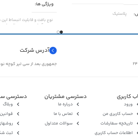
ویژگی ها
پلاستیک
نوع بافت و قابلیت انبساط این 
نصب آسان روی محصولات را می 
۶
جنس
بافته شده از الیاف پل
آدرس شرکت
مقاومت به سایش
عالی
جمهوری بعد از سی تیر کوچه نوبهار 
مقاومت در برابر خوردگی
عالی در مقابل مواد شیمیایی و 
 کاربری
دسترسی مشتریان
دسترسی سر
فرابنفش
ورود
درباره ما
وبلاگ
حساب کاربری من
تماس با ما
قوانین 
قابلیت برش مکانیزه
دارد
تاریخچه سفارشات
سوالات متداول
روشهای
اطلاعات حساب کاربری
ثبت شک
کشورسازنده
چین