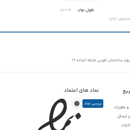
جنس
طول نوار
۱.۵ متر
محصول اجازه
دهد.
سایز
ی استر
ساختمان طوبی طبقه ۶واحد ۱۹
پرتوهای
نماد های اعتماد
یع
بررسی نماد
و مقررات
 ارسال
ایات