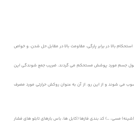
تحکام بالا در برابر پارگی، مقاومت بالا در مقابل حل شدن، و خواص
د صنعتی (سشوار صنعتی یا سرپیک) در دمای ۱۲۰+ درجه سانتی گراد جمع، و حول جسم مورد پوشش مستحکم می گردند. ضریب جمع شوندگی این
وب می شوند و از این رو، از آن به عنوان روکش حرارتی مورد مصرف
ق کاری سرسیم، کابلشو، باس بار (شینه) مسی، …) کد بندی فازها (کابل ها، باس بارهای تابلو های فشار