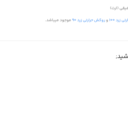
فیقی (ارت)
 زرد ۱۰۰
و
روکش حرارتی زرد ۹۰
موجود میباشد.
ید;