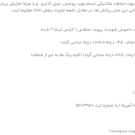
) جهت حفاظت مکانیکی جسم مورد پوشش، لیبل گذاری، و یا صرفا افزایش زیبا
دل روکش ها، در مقابل اشعه ماوراء بنفش (UV) مقاوم است.
ود خاموش شونده، پیوند-متقابل (“کراس لینک”) شده
ورت درخواست)