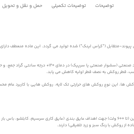
توضیحات
توضیحات تکمیلی
حمل و نقل و تحویل
پیوند-متقابل (”کراس لینک”) شده تولید می گردد. این ماده منعطف دارای اس
این روکش های حرارتی به راحتی توسط روش های استاندار
کش ها، این نوع روکش های حرارتی تک لایه، روکش هایی با کاربرد عام محس
این نوع روکش حرارتی، مصرف زیادی در هادی های ولتاژ پایین (تا ۶۰۰ ولت) جهت اهداف عایق بندی (عای
ه از روکش با رنگ سبز و زرد تلفیقی) دارند.