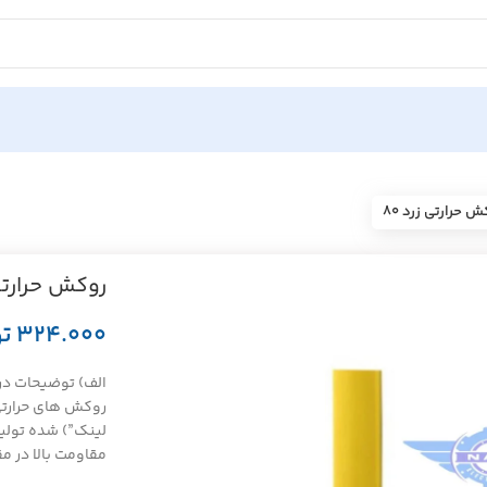
ش حرارتی زرد ۸۰
روکش حرارتی ز
ت
الف) توضیحات در م
روکش های حرارتی
لینک”) شده تولید
مقاومت بالا در 