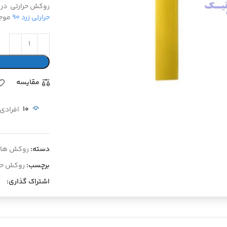
روکش حرارتی در 
حرارتی زرد ۹۰
موجو
مقايسه
10
افرادی
یی کلیک کنید
دسته:
روکش ها و
برچسب:
روکش حرا
اشتراک گذاری: