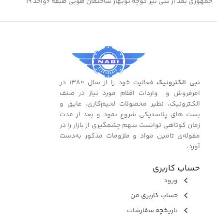
جمهوری بعد از سی تیر کوچه نوبهار ساختمان طوبی طبقه ۶واحد ۱۹
جن
جنس
فلز
نبی الکترونیک
فعالیت خود را از سال ۱۳۸۰ در
امرفروش و واردات اقلام مورد نیاز در صنف
الکـترونیک، نظیر محصولات لحیم‌کاری، عایق و
بست ‌های پـلاستیکی شروع نمود و بعد از مدت
زمان کوتاهی توانست سهم چشمگیری از بازار را در
مقوله‌ی تامین مواد و ملزومات مذکور به‌دست
آورد.
حساب کاربری
ورود
حساب کاربری من
تاریخچه سفارشات