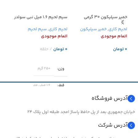
خمیر سیلیکون ۳۰ گرمی
سیم لحیم ۱.۶ میل نبی سولدر
طوسی
۲۵۰ گرمی
گرمی
لحیم کاری
,
خمیر سیلیکون
لحیم کاری
,
سیم لحیم
لحیم
م
اتمام موجودی
اتمام موجودی
تومان
تومان
اطل
اطلاعات بیشتر
اطلاعات بیشتر
وزن
وزن
۲۵۰ گرم
قطر
قطر
۱.۶ میلی متر
کشو
آدرس فروشگاه
کشورسازنده
ایران
وزن
خیابان جمهوری بعد از پل حافظ پاساژ امجد طبقه اول پلاک ۲۴
وزن
۲۵۰ گرمی
آدرس شرکت
تول
تولید کننده
نبی الکترونیک