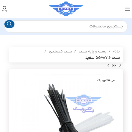
خانه
بست و پایه بست
بست کمربندی
بست ۷.۶*۵۵۰ سفید
نبی الکترونیک