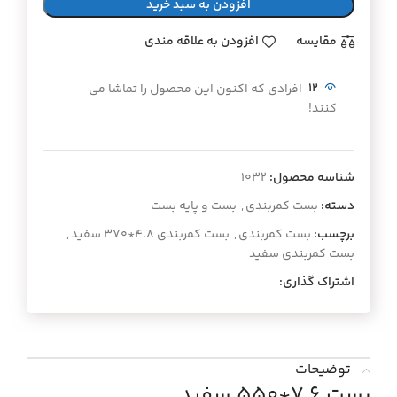
افزودن به سبد خرید
مقايسه
افزودن به علاقه مندی
12
افرادی که اکنون این محصول را تماشا می
کنند!
شناسه محصول:
۱۰۳۲
دسته:
بست کمربندی
,
بست و پایه بست
برچسب:
بست کمربندی
,
بست کمربندی ۴.۸*۳۷۰ سفید
,
بست کمربندی سفید
اشتراک گذاری:
توضیحات
بست ۷.۶*۵۵۰ سفید