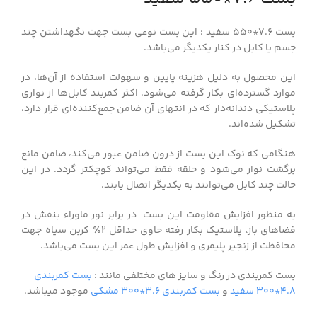
بست ۷.۶*۵۵۰ سفید : این بست نوعی بست جهت نگهداشتن چند
جسم یا کابل در کنار یکدیگر می‌باشد.
این محصول به دلیل هزینه پایین و سهولت استفاده از آن‌ها، در
موارد گسترده‌ای بکار گرفته می‌شود. اکثر کمربند کابل‌ها از نواری
پلاستیکی دندانه‌دار که در انتهای آن ضامن جمع‌کننده‌ای قرار دارد،
تشکیل شده‌اند.
هنگامی که نوک این بست از درون ضامن عبور می‌کند، ضامن مانع
برگشت نوار می‌شود و حلقه فقط می‌تواند کوچکتر گردد. در این
حالت چند کابل می‌توانند به یکدیگر اتصال یابند.
به منظور افزایش مقاومت این بست در برابر نور ماوراء بنفش در
فضاهای باز، پلاستیک بکار رفته حاوی حداقل ۲٪ کربن سیاه جهت
محافظت از زنجیر پلیمری و افزایش طول عمر این بست می‌باشد.
بست کمربندی در رنگ و سایز های مختلفی مانند :
بست کمربندی
۴.۸*۳۰۰ سفید
و
بست کمربندی ۳.۶*۳۰۰ مشکی
موجود میباشد.