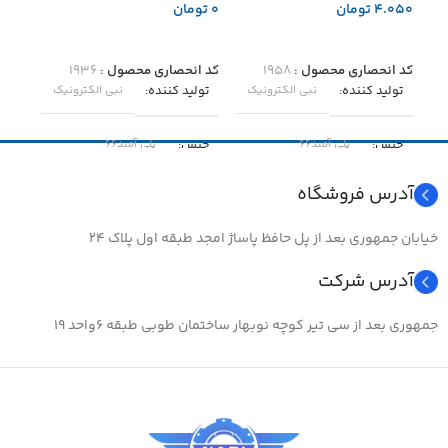
تومان
تومان
تو
افزودن به سبد خرید
افزودن به سبد خرید
اطل
کد انحصاری محصول :
۱۹۵۸
کد انحصاری محصول :
۱۹۳۶
کد ا
تولید کننده
تولید کننده
نبی الکترونیک
نبی الکترونیک
تول
جنس
جنس
پلی آمید۶۶
پلی آمید۶۶
جن
آدرس فروشگاه
دمای مجاز
دمای مجاز
-۴۰ … +۸۵
-۴۰ … +۸۵
دما
خیابان جمهوری بعد از پل حافظ پاساژ امجد طبقه اول پلاک ۲۴
مناسب برای
مناسب برای
منا
آدرس شرکت
مرتب کردن سیم و عبور سیم در
مرتب کردن سیم و عبور سیم در
مرت
مسیر مشخص
مسیر مشخص
جمهوری بعد از سی تیر کوچه نوبهار ساختمان طوبی طبقه ۶واحد ۱۹
مس