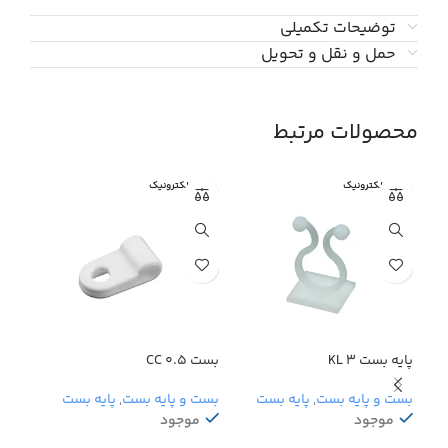
توضیحات تکمیلی
حمل و نقل و تحویل
محصولات مرتبط
نبی الکترونیک
نبی الکترونیک
نبی 
پایه بست KL 3
بست CC 0.5
پایه ب
بست و پایه بست
,
پایه بست
بست و پایه بست
,
پایه بست
بست 
موجود
موجود
اتما