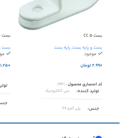
بست CC 5
بست CC 1.5
بست و پایه بست
,
پایه بست
بست و
موجود
مو
تومان
افزودن به سبد خرید
افزو
کد انحصاری محصول :
۱۹۴۱
تولی
تولید کننده
نبی الکترونیک
جنس
جنس
پلی آمید۶۶
دمای
دمای مجاز
-۴۰ … +۸۵