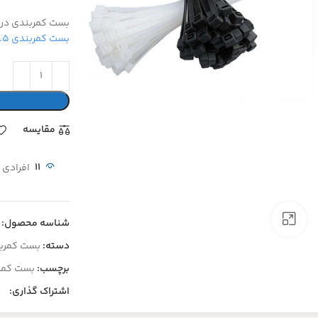
بست کمربندی در 
بست کمربندی ۲.۵*۱۵۰سفید
مقايسه
11
افرادی 
برای بزرگنمایی کلیک کنید
شناسه محصول:
دسته:
بست کمرب
برچسب:
بست کمربندی .۵
اشتراک گذاری: