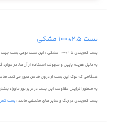
بست ۲.۵*۱۰۰ مشکی
بست کمربندی ۲.۵*۱۰۰ مشکی : این بست نوعی بست جهت نگهداشتن چند جسم یا کابل در کنار یکدیگر می‌باشد.
به دلیل هزینه پایین و سهولت استفاده از آن‌ها، در موارد گس
هنگامی که نوک این بست از درون ضامن عبور می‌کند، ضامن ما
به منظور افزایش مقاومت این بست در برابر نور ماوراء بنفش در فضاهای باز، پلاستیک بکار رفته حاوی ح
بست کمربندی در رنگ و سایز های مختلفی مانند :
بست کمربندی ۲.۵*