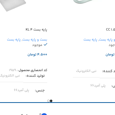
پایه بست KL 4
 پایه بست
,
پایه بست
بست و پایه بست
,
پایه بست
جود
موجود
تومان
تومان
دن به سبد خرید
افزودن به سبد خرید
کد انحصاری محصول :
۱۹۵۹
د کننده
نبی الکترونیک
تولید کننده
نبی الکترونیک
پلی آمید۶۶
جنس
پلی آمید۶۶
 مجاز
-۴۰ … +۸۵
دمای مجاز
-۴۰ … +۸۵