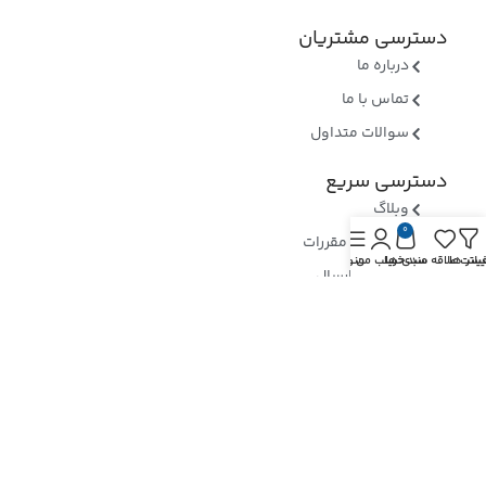
دسترسی مشتریان
درباره ما
تماس با ما
سوالات متداول
دسترسی سریع
وبلاگ
0
قوانین و مقررات
یلتر ها
یست علاقه مندی ها
سبد خرید
حساب من
منو
روشهای ارسال
ثبت شکایات
ارسال رسید وجه
نماد های اعتماد
بررسی نماد