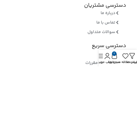
دسترسی مشتریان
درباره ما
تماس با ما
سوالات متداول
دسترسی سریع
وبلاگ
0
قوانین و مقررات
یلتر ها
یست علاقه مندی ها
سبد خرید
حساب من
منو
روشهای ارسال
ثبت شکایات
ارسال رسید وجه
نماد های اعتماد
بررسی نماد