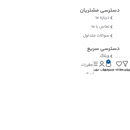
دسترسی مشتریان
درباره ما
تماس با ما
سوالات متداول
دسترسی سریع
وبلاگ
0
قوانین و مقررات
یلتر ها
یست علاقه مندی ها
سبد خرید
حساب من
منو
روشهای ارسال
ثبت شکایات
ارسال رسید وجه
نماد های اعتماد
بررسی نماد