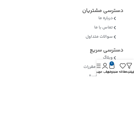
دسترسی مشتریان
درباره ما
تماس با ما
سوالات متداول
دسترسی سریع
وبلاگ
0
قوانین و مقررات
یلتر ها
یست علاقه مندی ها
سبد خرید
حساب من
منو
روشهای ارسال
ثبت شکایات
ارسال رسید وجه
نماد های اعتماد
بررسی نماد