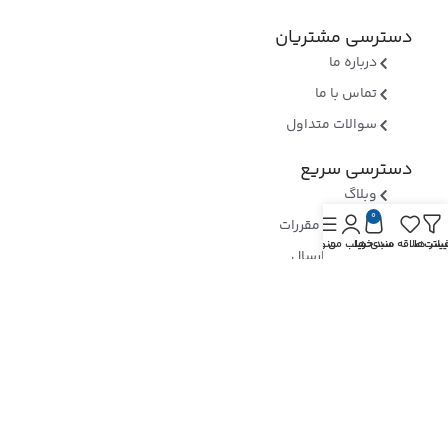
دسترسی مشتریان
درباره ما
تماس با ما
سوالات متداول
دسترسی سریع
وبلاگ
0
قوانین و مقررات
یلتر ها
یست علاقه مندی ها
سبد خرید
حساب من
منو
روشهای ارسال
ثبت شکایات
ارسال رسید وجه
نماد های اعتماد
بررسی نماد