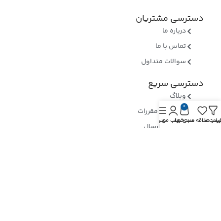
دسترسی مشتریان
درباره ما
تماس با ما
سوالات متداول
دسترسی سریع
وبلاگ
0
قوانین و مقررات
یلتر ها
یست علاقه مندی ها
سبد خرید
حساب من
منو
روشهای ارسال
ثبت شکایات
ارسال رسید وجه
نماد های اعتماد
بررسی نماد