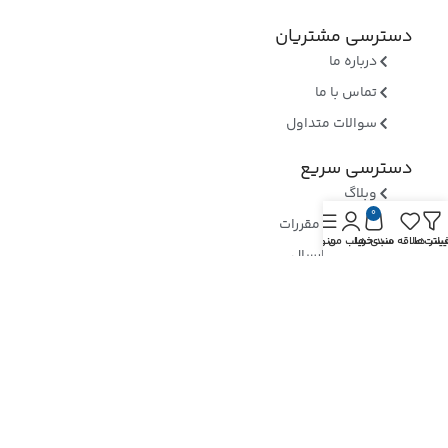
دسترسی مشتریان
درباره ما
تماس با ما
سوالات متداول
دسترسی سریع
وبلاگ
0
قوانین و مقررات
یلتر ها
یست علاقه مندی ها
سبد خرید
حساب من
منو
روشهای ارسال
ثبت شکایات
ارسال رسید وجه
نماد های اعتماد
بررسی نماد