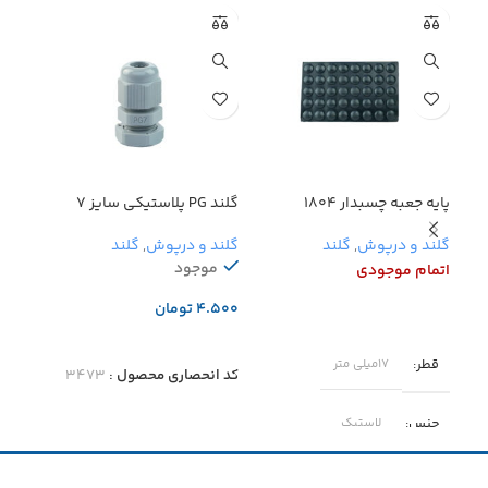
پایه جعبه چسبدار ۱۸۰۴
گلند PG پلاستیکی سایز 7
گلند N4
گلند و درپوش
,
گلند
گلند و درپوش
,
گلند
گلند
موجود
اتمام موجودی
اتما
تومان
تو
اطلاعات بیشتر
افزودن به سبد خرید
اطل
قطر
۱۷میلی متر
کد انحصاری محصول :
۳۴۷۳
کد ا
جنس
لاستیک
ارتفاع
۶.۳۰ میلی متر