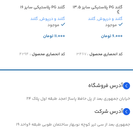
گلند PG پلاستیکی سایز 13.5
گلند PG پلاستیکی سایز 16
پایه 
گلند و درپوش
,
گلند
گلند و درپوش
,
گلند
گلند
موجود
موجود
اتما
تومان
تومان
تو
افزودن به سبد خرید
افزودن به سبد خرید
اطل
کد انحصاری محصول :
۳۴۶۷
کد انحصاری محصول :
۴۲۹۴
کد ا
جن
آدرس فروشگاه
خیابان جمهوری بعد از پل حافظ پاساژ امجد طبقه اول پلاک ۲۴
آدرس شرکت
جمهوری بعد از سی تیر کوچه نوبهار ساختمان طوبی طبقه ۶واحد ۱۹