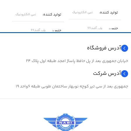
افزودن به سبد خرید
اطلاعات بیشتر
اطل
تولید کننده
نبی الکترونیک
کد ا
تولید کننده
نبی الکترونیک
تول
جنس
پلی آمید۶۶
جنس
پلی آمید۶۶
جن
دمای مجاز
-۴۰ … +۸۵
دمای مجاز
-۴۰ … +۸۵
آدرس فروشگاه
دما
مناسب برای
خیابان جمهوری بعد از پل حافظ پاساژ امجد طبقه اول پلاک ۲۴
مناسب برای
منا
آدرس شرکت
مرتب کردن سیم و عبور سیم در
مرتب کردن سیم و عبور سیم در
مسیر مشخص
مسیر مشخص
مرت
جمهوری بعد از سی تیر کوچه نوبهار ساختمان طوبی طبقه ۶واحد ۱۹
مس