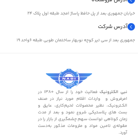
آدرس فروشگاه
طو
مناسب برای
خیابان جمهوری بعد از پل حافظ پاساژ امجد طبقه اول پلاک ۲۴
ولتاژ
۲۵۰
ولتا
آدرس شرکت
کارهای الکتریکی ، الکترونیکی ،
حداکثر جریان عبوری
عایق بندی سیم برق و تلفن
حدا
جمهوری بعد از سی تیر کوچه نوبهار ساختمان طوبی طبقه ۶واحد ۱۹
۳۰۰ میلی آمپر
نبی الکترونیک
فعالیت خود را از سال ۱۳۸۰ در
امرفروش و واردات اقلام مورد نیاز در صنف
الکـترونیک، نظیر محصولات لحیم‌کاری، عایق و
بست ‌های پـلاستیکی شروع نمود و بعد از مدت
زمان کوتاهی توانست سهم چشمگیری از بازار را در
مقوله‌ی تامین مواد و ملزومات مذکور به‌دست
آورد.