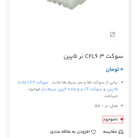
برای بزرگنمایی کلیک کنید
سوکت CFL6.3 نر 5پین
تومان
برخی از سوکت ها و سر سیم ها مانند :
سوکت L6.2 ماده
15پین
و
سوکت CF نر و ماده 2پین سیم دار
موجود
میباشد.
مدل:
نر – 5p
ناموجود
مقايسه
افزودن به علاقه مندی