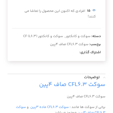
15
افرادی که اکنون این محصول را تماشا می
کنند!
دسته:
سوکت و کانکتور
,
سوکت و کانکتور (CF (L6.3
برچسب:
سوکت CFL6.3 صاف 4پین
اشتراک گذاری:
توضیحات
سوکت CFL6.3 صاف 4پین
سوکت CFL6.3 صاف 4پین
برخی از سوکت ها مانند :
سوکت CFL6.3 ماده 3پین
و
سوکت
CFL6.3 صاف 3پین
موجود میباشد.