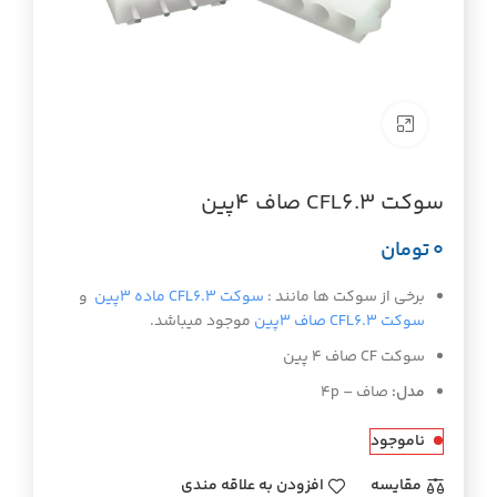
برای بزرگنمایی کلیک کنید
سوکت CFL6.3 صاف 4پین
تومان
برخی از سوکت ها مانند :
سوکت CFL6.3 ماده 3پین
و
سوکت CFL6.3 صاف 3پین
موجود میباشد.
سوکت CF صاف 4 پین
مدل:
صاف – 4p
ناموجود
مقايسه
افزودن به علاقه مندی