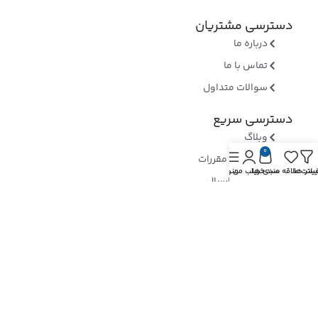
دسترسی مشتریان
درباره ما
تماس با ما
سوالات متداول
دسترسی سریع
وبلاگ
0
قوانین و مقررات
یلتر ها
یست علاقه مندی ها
سبد خرید
حساب من
منو
روشهای ارسال
ثبت شکایات
ارسال رسید وجه
نماد های اعتماد
بررسی نماد