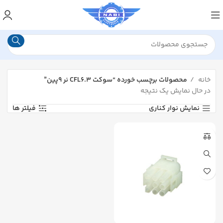
خانه
محصولات برچسب خورده “سوکت CFL6.3 نر 9پین”
در حال نمایش یک نتیجه
نمایش نوار کناری
فیلتر ها