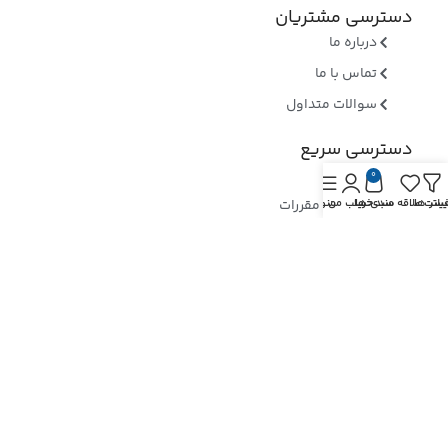
دسترسی مشتریان
درباره ما
تماس با ما
سوالات متداول
دسترسی سریع
وبلاگ
0
قوانین و مقررات
یلتر ها
یست علاقه مندی ها
سبد خرید
حساب من
منو
روشهای ارسال
ثبت شکایات
ارسال رسید وجه
نماد های اعتماد
بررسی نماد