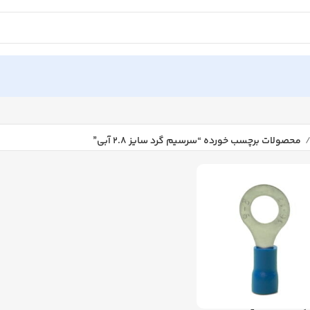
محصولات برچسب خورده “سرسیم گرد سایز ۲.۸ آبی”