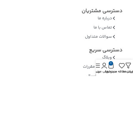
دسترسی مشتریان
درباره ما
تماس با ما
سوالات متداول
دسترسی سریع
وبلاگ
0
قوانین و مقررات
یلتر ها
یست علاقه مندی ها
سبد خرید
حساب من
منو
روشهای ارسال
ثبت شکایات
ارسال رسید وجه
نماد های اعتماد
بررسی نماد