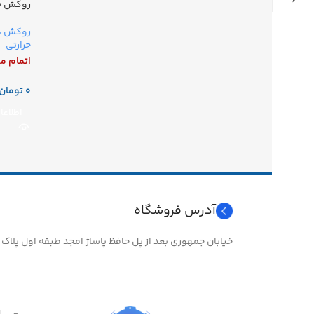
روکش حرا
روکش ها
حرارتی
اتمام م
تومان
اطلاعا
آدرس فروشگاه
خیابان جمهوری بعد از پل حافظ پاساژ امجد طبقه اول پلاک ۲۴