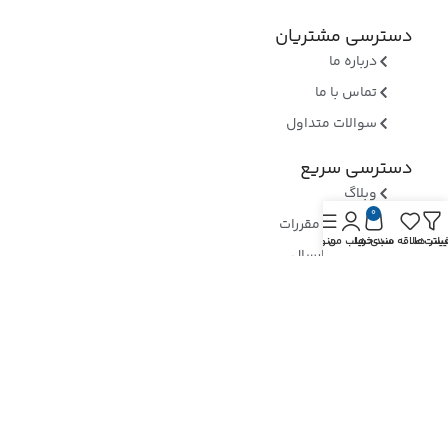
دسترسی مشتریان
درباره ما
تماس با ما
سوالات متداول
دسترسی سریع
وبلاگ
0
قوانین و مقررات
یلتر ها
یست علاقه مندی ها
سبد خرید
حساب من
منو
روشهای ارسال
ثبت شکایات
ارسال رسید وجه
نماد های اعتماد
بررسی نماد