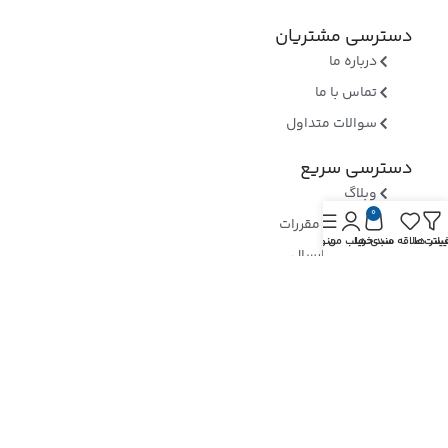
دسترسی مشتریان
درباره ما
تماس با ما
سوالات متداول
دسترسی سریع
وبلاگ
0
قوانین و مقررات
یلتر ها
یست علاقه مندی ها
سبد خرید
حساب من
منو
روشهای ارسال
ثبت شکایات
ارسال رسید وجه
نماد های اعتماد
بررسی نماد