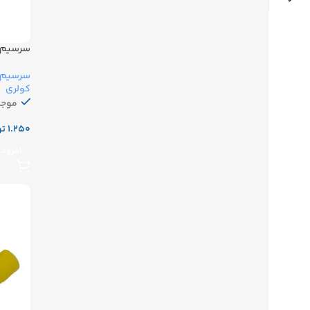
سرسیم کول
سرسیم آ
کولری
موجو
تو
افزودن